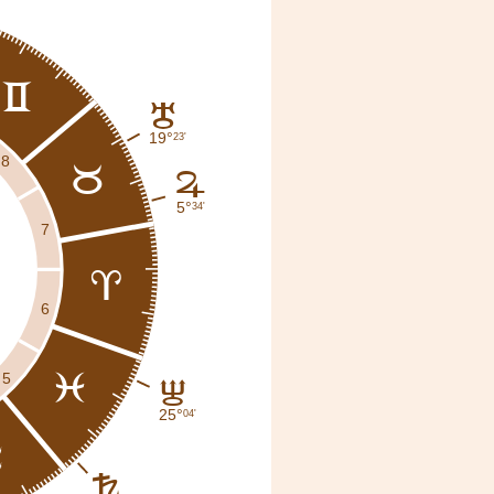
c
H
19°
23'
8
b
F
5°
34'
7
a
6
5
l
I
25°
04'
k
G