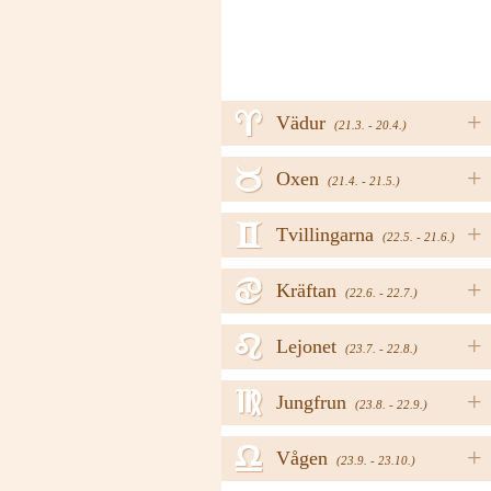
a
+
Vädur
(21.3. - 20.4.)
b
+
Oxen
(21.4. - 21.5.)
c
+
Tvillingarna
(22.5. - 21.6.)
d
+
Kräftan
(22.6. - 22.7.)
e
+
Lejonet
(23.7. - 22.8.)
f
+
Jungfrun
(23.8. - 22.9.)
g
+
Vågen
(23.9. - 23.10.)