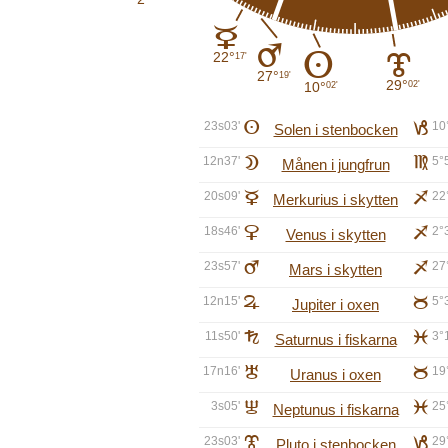
C
E
A
22°
17'
J
27°
19'
29°
02'
10°
02'
23s03'
A
j
10
Solen i stenbocken
12n37'
B
f
5°
Månen i jungfrun
20s09'
C
i
22
Merkurius i skytten
18s46'
D
i
2°
Venus i skytten
23s57'
E
i
27
Mars i skytten
12n15'
F
b
5°
Jupiter i oxen
11s50'
G
l
3°
Saturnus i fiskarna
17n16'
H
b
19
Uranus i oxen
3s05'
I
l
25
Neptunus i fiskarna
23s03'
J
j
29
Pluto i stenbocken