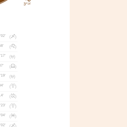
3°
14'
°02'
i
(
)
58'
e
(
)
°17'
(⛎)
37'
g
(
)
°19'
(⛎)
34'
a
(
)
14'
k
(
)
°23'
a
(
)
°04'
l
(
)
°02'
i
(
)