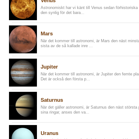
Venus
Astronomiskt har vi känt till Venus sedan förhistoriska 
den synlig för det bara...
Mars
När det kommer till astronomi, är Mars den näst minst
sista av de så kallade inre ...
Jupiter
När det kommer till astronomi, är Jupiter den femte pl
Det är också den första p...
Saturnus
När det gäller astronomi, är Saturnus den näst största
sina ringar, anses den va...
Uranus