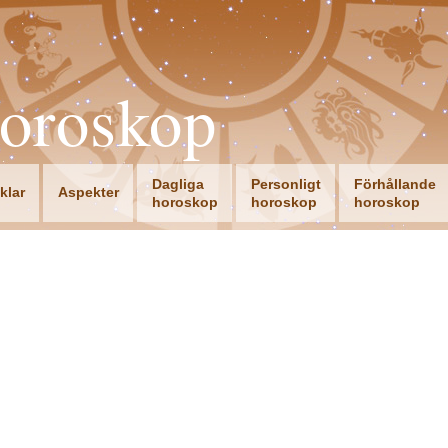
oroskop
Dagliga
Personligt
Förhållande
iklar
Aspekter
horoskop
horoskop
horoskop