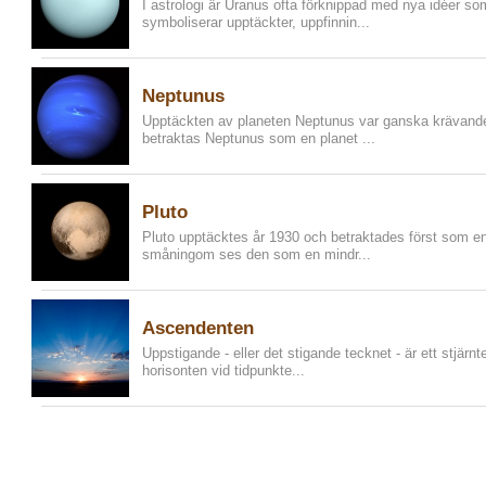
I astrologi är Uranus ofta förknippad med nya idéer s
symboliserar upptäckter, uppfinnin...
Neptunus
Upptäckten av planeten Neptunus var ganska krävande.
betraktas Neptunus som en planet ...
Pluto
Pluto upptäcktes år 1930 och betraktades först som en planet i vårt solsystem, men så
småningom ses den som en mindr...
Ascendenten
Uppstigande - eller det stigande tecknet - är ett stjär
horisonten vid tidpunkte...