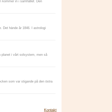
om kommer in i samhället. Den
 Det hände år 1846. I astrologi
ntecken som var stigande på den östra
Kontakt