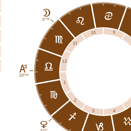
B
d
e
5°
58'
9
10
f
11
12
g
K
19°
44'
1
h
2
4
3
i
D
j
2°
37'