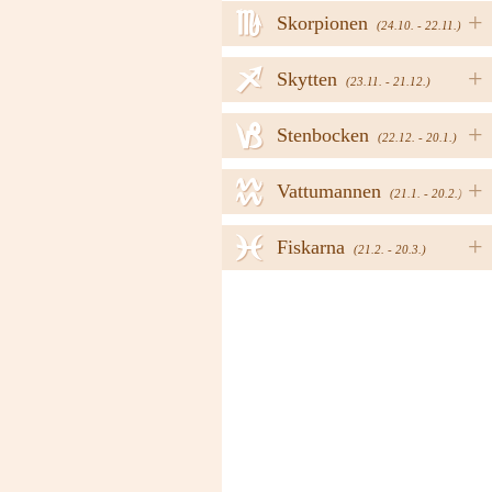
h
+
Skorpionen
(24.10. - 22.11.)
i
+
Skytten
(23.11. - 21.12.)
j
+
Stenbocken
(22.12. - 20.1.)
k
+
Vattumannen
(21.1. - 20.2.)
l
+
Fiskarna
(21.2. - 20.3.)