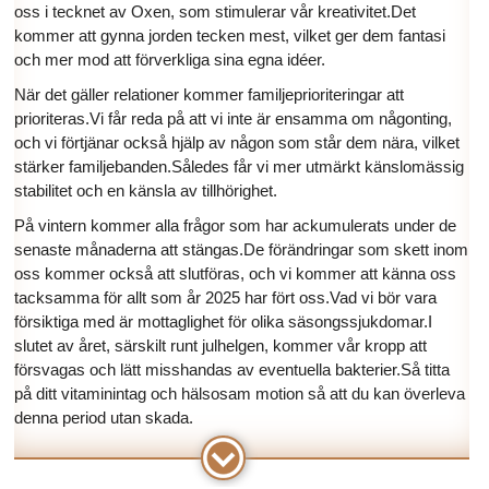
oss i tecknet av Oxen, som stimulerar vår kreativitet.Det
kommer att gynna jorden tecken mest, vilket ger dem fantasi
och mer mod att förverkliga sina egna idéer.
När det gäller relationer kommer familjeprioriteringar att
prioriteras.Vi får reda på att vi inte är ensamma om någonting,
och vi förtjänar också hjälp av någon som står dem nära, vilket
stärker familjebanden.Således får vi mer utmärkt känslomässig
stabilitet och en känsla av tillhörighet.
På vintern kommer alla frågor som har ackumulerats under de
senaste månaderna att stängas.De förändringar som skett inom
oss kommer också att slutföras, och vi kommer att känna oss
tacksamma för allt som år 2025 har fört oss.Vad vi bör vara
försiktiga med är mottaglighet för olika säsongssjukdomar.I
slutet av året, särskilt runt julhelgen, kommer vår kropp att
försvagas och lätt misshandas av eventuella bakterier.Så titta
på ditt vitaminintag och hälsosam motion så att du kan överleva
denna period utan skada.