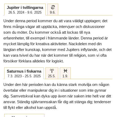
d
Jupiter i tvillingarna
26.5. 2024 - 9.6. 2025
9.6.
Under denna period kommer du att vara väldigt upptagen; det
finns många vägar att upptäcka, intervjuer och diskussioner
som du möter. Du kommer också att lockas till nya
erfarenheter, till exempel i främmande länder. Denna period är
mycket lämplig för kreativa aktiviteter. Nackdelen med din
längtan efter kunskap, kommer med Jupiters inflytande, och det
kan vara tvivel du har när det kommer till religion, som vi ofta
försöker förklara alldeles för logiskt.
a
l
Saturnus i fiskarna
7.3. 2023 - 25.5. 2025
25.5.
1.9.
Under den här perioden kan du känna stark motvilja om någon
övertalar eller manipulerar dig in i situationer som inte gynnar
dig. Samvetskval kan dyka upp även när saken inte helt var ditt
ansvar. Ständig självrannsakan får dig att stänga dig; tendenser
till flykt eller alkohol kan uppstå.