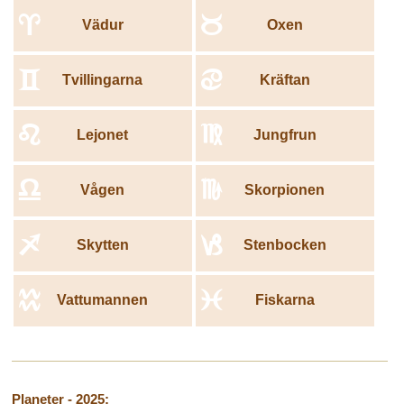
a
b
Vädur
Oxen
c
d
Tvillingarna
Kräftan
e
f
Lejonet
Jungfrun
g
h
Vågen
Skorpionen
i
j
Skytten
Stenbocken
k
l
Vattumannen
Fiskarna
Planeter - 2025: