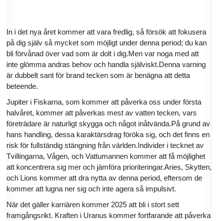
In i det nya året kommer att vara fredlig, så försök att fokusera
på dig själv så mycket som möjligt under denna period; du kan
bli förvånad över vad som är dolt i dig.Men var noga med att
inte glömma andras behov och handla själviskt.Denna varning
är dubbelt sant för brand tecken som är benägna att detta
beteende.
Jupiter i Fiskarna, som kommer att påverka oss under första
halvåret, kommer att påverkas mest av vatten tecken, vars
företrädare är naturligt skygga och något inåtvända.På grund av
hans handling, dessa karaktärsdrag föröka sig, och det finns en
risk för fullständig stängning från världen.Individer i tecknet av
Tvillingarna, Vågen, och Vattumannen kommer att få möjlighet
att koncentrera sig mer och jämföra prioriteringar.Aries, Skytten,
och Lions kommer att dra nytta av denna period, eftersom de
kommer att lugna ner sig och inte agera så impulsivt.
När det gäller karriären kommer 2025 att bli i stort sett
framgångsrikt. Kraften i Uranus kommer fortfarande att påverka