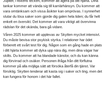
Jupiter, i fiskens tecken, kommer att agera på ditt hjärta. Dina
tankar kommer att vända sig till karriärhänsyn. Du kommer att
vara omtänksam och vissa åsikter kan omprövas. I synnerhet
slutar du lösa saker som gjorde dig galen hela tiden; du får helt
enkelt en översikt. Det kommer att vara viktigt att övervinna
rädslan för det okända, bara gå vidare.
Våren 2025 kommer att upplevas av Skytten mycket intensivt.
Du måste bevisa stor psykisk styrka. I relationer har ödet
förberett ett svårt test för dig. Någon som en gång hade en plats
i ditt hjärta kommer att dyka upp nära dig, men dina vägar har
skilts. Du kommer att ha blandade känslor, och du kan känna
dig förvirrad och osäker. Personen ifråga från ditt förflutna
kommer på alla möjliga sätt att försöka återfå din tjänst. Var
försiktig. Skytten tenderar att kasta sig i saker och ting, men det
kan fungera för honom i det här fallet.