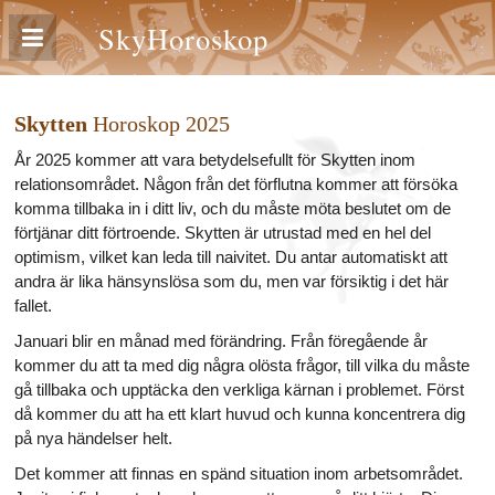
SkyHoroskop
Skytten
Horoskop 2025
År 2025 kommer att vara betydelsefullt för Skytten inom
relationsområdet. Någon från det förflutna kommer att försöka
komma tillbaka in i ditt liv, och du måste möta beslutet om de
förtjänar ditt förtroende. Skytten är utrustad med en hel del
optimism, vilket kan leda till naivitet. Du antar automatiskt att
andra är lika hänsynslösa som du, men var försiktig i det här
fallet.
Januari blir en månad med förändring. Från föregående år
kommer du att ta med dig några olösta frågor, till vilka du måste
gå tillbaka och upptäcka den verkliga kärnan i problemet. Först
då kommer du att ha ett klart huvud och kunna koncentrera dig
på nya händelser helt.
Det kommer att finnas en spänd situation inom arbetsområdet.