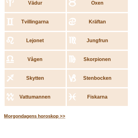
a
b
Vädur
Oxen
c
d
Tvillingarna
Kräftan
e
f
Lejonet
Jungfrun
g
h
Vågen
Skorpionen
i
j
Skytten
Stenbocken
k
l
Vattumannen
Fiskarna
Morgondagens horoskop >>