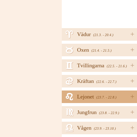
a
+
Vädur
(21.3. - 20.4.)
b
+
Oxen
(21.4. - 21.5.)
c
+
Tvillingarna
(22.5. - 21.6.)
d
+
Kräftan
(22.6. - 22.7.)
e
+
Lejonet
(23.7. - 22.8.)
f
+
Jungfrun
(23.8. - 22.9.)
g
+
Vågen
(23.9. - 23.10.)