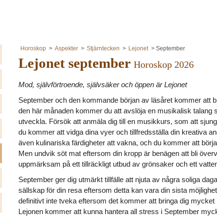
Horoskop
Aspekter
Stjärntecken
Lejonet
September
Lejonet september
Horoskop 2026
Mod, självförtroende, självsäker och öppen är Lejonet
September och den kommande början av läsåret kommer att bli 
den här månaden kommer du att avslöja en musikalisk talang so
utveckla. Försök att anmäla dig till en musikkurs, som att sjung
du kommer att vidga dina vyer och tillfredsställa din kreativ
även kulinariska färdigheter att vakna, och du kommer att börj
Men undvik söt mat eftersom din kropp är benägen att bli övervik
uppmärksam på ett tillräckligt utbud av grönsaker och ett vatten
September ger dig utmärkt tillfälle att njuta av några soliga dagar 
sällskap för din resa eftersom detta kan vara din sista möjlighet
definitivt inte tveka eftersom det kommer att bringa dig mycket 
Lejonen kommer att kunna hantera all stress i September myc