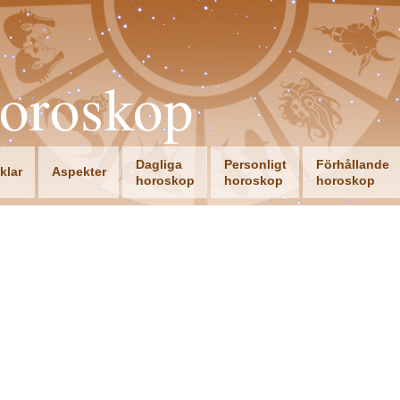
oroskop
Dagliga
Personligt
Förhållande
iklar
Aspekter
horoskop
horoskop
horoskop