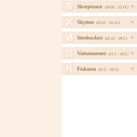
h
+
Skorpionen
(24.10. - 22.11.)
i
+
Skytten
(23.11. - 21.12.)
j
+
Stenbocken
(22.12. - 20.1.)
k
+
Vattumannen
(21.1. - 20.2.)
l
+
Fiskarna
(21.2. - 20.3.)