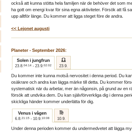
också att kunna stötta hela familjen när de behöver det som m
ha gott om energi kvar för sina egna aktiviteter. Försök att få s
upp alltför länge. Du kommer att ligga steget före de andra.
<< Lejonet augusti
Planeter - September 2026:
g
Solen i jungfrun
23.8.
04:14
- 23.9.
02:02
23.9.
Du kommer inte kunna motså nervositet i denna period. Du kan
osäkrare och andra kan lägga märke till detta. Du kommer förs
systematisk när du arbetar, mer än någonsin, på grund av en rä
försök att undvika dem. Du kan självförverkliga dig i denna pe
skickliga händer kommer underlätta för dig.
h
Venus i vågen
6.8.
21:15
- 10.9.
10:08
10.9.
Under denna perioden kommer du undermedvetet att lägga mycket