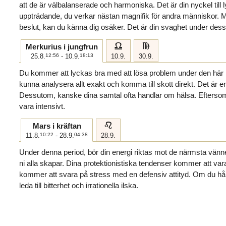
att de är välbalanserade och harmoniska. Det är din nyckel till l
uppträdande, du verkar nästan magnifik för andra människor. Me
beslut, kan du känna dig osäker. Det är din svaghet under dess
g
h
Merkurius i jungfrun
25.8.
12:56
- 10.9.
18:13
10.9.
30.9.
Du kommer att lyckas bra med att lösa problem under den hä
kunna analysera allt exakt och komma till skott direkt. Det är en 
Dessutom, kanske dina samtal ofta handlar om hälsa. Eftersom 
vara intensivt.
e
Mars i kräftan
11.8.
10:22
- 28.9.
04:38
28.9.
Under denna period, bör din energi riktas mot de närmsta vän
ni alla skapar. Dina protektionistiska tendenser kommer att va
kommer att svara på stress med en defensiv attityd. Om du håll
leda till bitterhet och irrationella ilska.