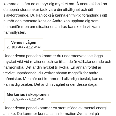
komma att såra de du bryr dig mycket om. Å andra sidan kan
du uppnå stora saker tack vare din uthållighet och ditt
självförtroende. Du kan också känna en flyktig förändring i ditt
humör och motsatta känslor. Andra kan uppfatta dig som
humanitär men om situationen ändras kanske du vill vara
hämndlysten.
Venus i vågen
25.10.
09:52
- 4.12.
09:23
Under denna perioden kommer du undermedvetet att lägga
mycket vikt vid relationer och se till att de är välbalanserade och
harmoniska. Det är din nyckel till lycka. En annan fördel är
trevligt uppträdande, du verkar nästan magnifik för andra
människor. Men när det kommer till allvarliga beslut, kan du
känna dig osäker. Det är din svaghet under dessa dagar.
Merkurius i skorpionen
30.9.
13:39
- 6.12.
09:25
Under denna period kommer ett stort inflöde av mental energi
att ske. Du kommer kunna ta in information även sent på