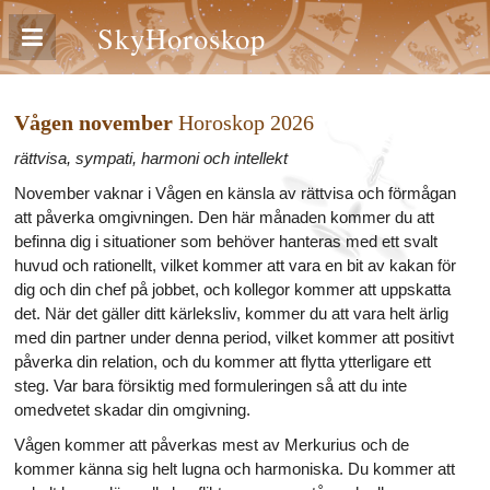
SkyHoroskop
Vågen november
Horoskop 2026
rättvisa, sympati, harmoni och intellekt
November vaknar i Vågen en känsla av rättvisa och förmågan
att påverka omgivningen. Den här månaden kommer du att
befinna dig i situationer som behöver hanteras med ett svalt
huvud och rationellt, vilket kommer att vara en bit av kakan för
dig och din chef på jobbet, och kollegor kommer att uppskatta
det. När det gäller ditt kärleksliv, kommer du att vara helt ärlig
med din partner under denna period, vilket kommer att positivt
påverka din relation, och du kommer att flytta ytterligare ett
steg. Var bara försiktig med formuleringen så att du inte
omedvetet skadar din omgivning.
Vågen kommer att påverkas mest av Merkurius och de
kommer känna sig helt lugna och harmoniska. Du kommer att