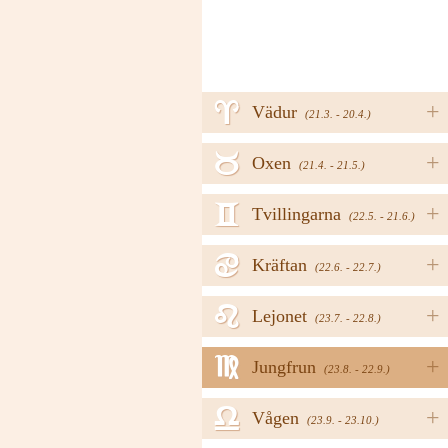
a
+
Vädur
(21.3. - 20.4.)
b
+
Oxen
(21.4. - 21.5.)
c
+
Tvillingarna
(22.5. - 21.6.)
d
+
Kräftan
(22.6. - 22.7.)
e
+
Lejonet
(23.7. - 22.8.)
f
+
Jungfrun
(23.8. - 22.9.)
g
+
Vågen
(23.9. - 23.10.)