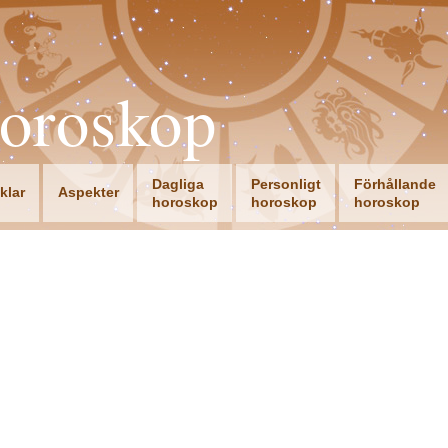
oroskop
Dagliga
Personligt
Förhållande
iklar
Aspekter
horoskop
horoskop
horoskop