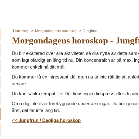
Horoskop
Morgondagens horoskop
Jungfrun
Morgondagens horoskop - Jungf
Du blir exalterad över alla aktiviteter, så dra nytta av detta särs
som lagt ofärdigt en lång tid nu. Din koncentraion är på max, in
kommer enkelt nå ditt mål.
Du kommer få en intressant idé, men nu är inte rätt tid att anför
senare.
Du kan sänka tempot lite. Det finns ingen tidspress eller deadlin
Oroa dig inte över förebyggande undersökningar. Du bör gen
året, det tar inte lång tid.
<< Jungfrun / Dagliga horoskop