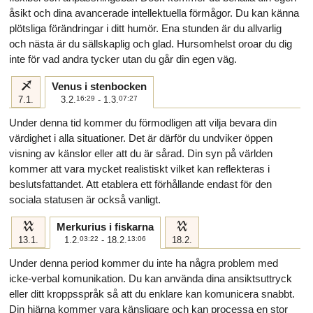
åsikt och dina avancerade intellektuella förmågor. Du kan känna
plötsliga förändringar i ditt humör. Ena stunden är du allvarlig
och nästa är du sällskaplig och glad. Hursomhelst oroar du dig
inte för vad andra tycker utan du går din egen väg.
i
Venus i stenbocken
7.1.
3.2.
16:29
- 1.3.
07:27
Under denna tid kommer du förmodligen att vilja bevara din
värdighet i alla situationer. Det är därför du undviker öppen
visning av känslor eller att du är sårad. Din syn på världen
kommer att vara mycket realistiskt vilket kan reflekteras i
beslutsfattandet. Att etablera ett förhållande endast för den
sociala statusen är också vanligt.
k
k
Merkurius i fiskarna
13.1.
1.2.
03:22
- 18.2.
13:06
18.2.
Under denna period kommer du inte ha några problem med
icke-verbal komunikation. Du kan använda dina ansiktsuttryck
eller ditt kroppsspråk så att du enklare kan komunicera snabbt.
Din hjärna kommer vara känsligare och kan processa en stor