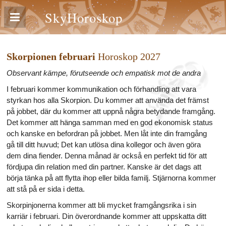
SkyHoroskop
Skorpionen februari
Horoskop 2027
Observant kämpe, förutseende och empatisk mot de andra
I februari kommer kommunikation och förhandling att vara
styrkan hos alla Skorpion. Du kommer att använda det främst
på jobbet, där du kommer att uppnå några betydande framgång.
Det kommer att hänga samman med en god ekonomisk status
och kanske en befordran på jobbet. Men låt inte din framgång
gå till ditt huvud; Det kan utlösa dina kollegor och även göra
dem dina fiender. Denna månad är också en perfekt tid för att
fördjupa din relation med din partner. Kanske är det dags att
börja tänka på att flytta ihop eller bilda familj. Stjärnorna kommer
att stå på er sida i detta.
Skorpinjonerna kommer att bli mycket framgångsrika i sin
karriär i februari. Din överordnande kommer att uppskatta ditt