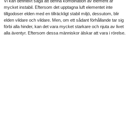
Vi kan definitivt säga att denna kombination av element är
mycket instabil. Eftersom det upptagna luft elementet inte
tillgodoser elden med en tillräckligt stabil miljö, dessutom, blir
elden vildare och vildare. Men, om ett sådant förhållande tar sig
förbi alla hinder, kan det vara mycket starkare och njuta av livet
alla äventyr. Eftersom dessa människor älskar att vara i rörelse.