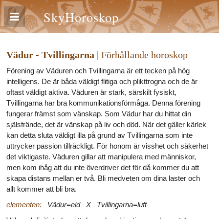
SkyHoroskop
Vädur - Tvillingarna
| Förhållande horoskop
Förening av Väduren och Tvillingarna är ett tecken på hög
intelligens. De är båda väldigt flitiga och plikttrogna och de är
oftast väldigt aktiva. Väduren är stark, särskilt fysiskt,
Tvillingarna har bra kommunikationsförmåga. Denna förening
fungerar främst som vänskap. Som Vädur har du hittat din
själsfrände, det är vänskap på liv och död. När det gäller kärlek
kan detta sluta väldigt illa på grund av Tvillingarna som inte
uttrycker passion tillräckligt. För honom är visshet och säkerhet
det viktigaste. Väduren gillar att manipulera med människor,
men kom ihåg att du inte överdriver det för då kommer du att
skapa distans mellan er två. Bli medveten om dina laster och
allt kommer att bli bra.
elementen:
Vädur=eld X Tvillingarna=luft