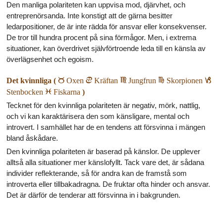
Den manliga polariteten kan uppvisa mod, djärvhet, och
entreprenörsanda. Inte konstigt att de gärna besitter
ledarpositioner, de är inte rädda för ansvar eller konsekvenser.
De tror till hundra procent på sina förmågor. Men, i extrema
situationer, kan överdrivet självförtroende leda till en känsla av
överlägsenhet och egoism.
Det kvinnliga (
b
Oxen
d
Kräftan
f
Jungfrun
h
Skorpionen
j
Stenbocken
l
Fiskarna
)
Tecknet för den kvinnliga polariteten är negativ, mörk, nattlig,
och vi kan karaktärisera den som känsligare, mental och
introvert. I samhället har de en tendens att försvinna i mängen
bland åskådare.
Den kvinnliga polariteten är baserad på känslor. De upplever
alltså alla situationer mer känslofyllt. Tack vare det, är sådana
individer reflekterande, så för andra kan de framstå som
introverta eller tillbakadragna. De fruktar ofta hinder och ansvar.
Det är därför de tenderar att försvinna in i bakgrunden.