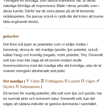
Ytterligare en förmåga, som dessa människor har, är deras
naturliga förmåga att improvisera. Både i deras privatliv som i
deras karriär. Därför har de stora planer på att bli berömda
skådespelare. De passar också in i jobb där det krävs att kunna
fatta avgörande beslut.
polaritet
Det finns två typer av polariteter som vi skiljer mellan i
horoskop, dessa är: det manliga (positiv, ljus polaritet, också
kallad Yang) och kvinnlig (negativ, mörk polaritet, Yin). Generellt
sett kan man inte säga att ett tecken endast skulle
överensstämma med det manliga eller det kvinnliga, utan de är
snarare energiskt attraherade anti-poler.
Det manliga (
a
Vädur
c
Tvillingarna
e
Lejonet
g
Vågen
i
Skytten
k
Vattumannen
)
Ett tecken för manlig polaritet, ofta sett som ljus och positiv, har
en normalt aktiv och extrovert natur. Generellt sett, kan det
sägas att sådana individer är ganska dominanta i samhället.