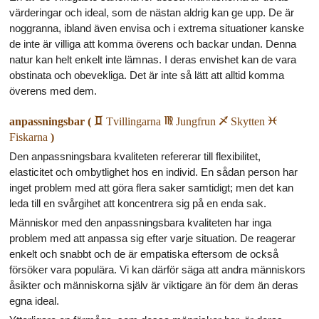
värderingar och ideal, som de nästan aldrig kan ge upp. De är
noggranna, ibland även envisa och i extrema situationer kanske
de inte är villiga att komma överens och backar undan. Denna
natur kan helt enkelt inte lämnas. I deras envishet kan de vara
obstinata och obevekliga. Det är inte så lätt att alltid komma
överens med dem.
anpassningsbar (
c
Tvillingarna
f
Jungfrun
i
Skytten
l
Fiskarna
)
Den anpassningsbara kvaliteten refererar till flexibilitet,
elasticitet och ombytlighet hos en individ. En sådan person har
inget problem med att göra flera saker samtidigt; men det kan
leda till en svårgihet att koncentrera sig på en enda sak.
Människor med den anpassningsbara kvaliteten har inga
problem med att anpassa sig efter varje situation. De reagerar
enkelt och snabbt och de är empatiska eftersom de också
försöker vara populära. Vi kan därför säga att andra människors
åsikter och människorna själv är viktigare än för dem än deras
egna ideal.