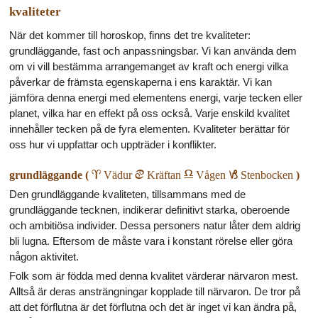
kvaliteter
När det kommer till horoskop, finns det tre kvaliteter:
grundläggande, fast och anpassningsbar. Vi kan använda dem
om vi vill bestämma arrangemanget av kraft och energi vilka
påverkar de främsta egenskaperna i ens karaktär. Vi kan
jämföra denna energi med elementens energi, varje tecken eller
planet, vilka har en effekt på oss också. Varje enskild kvalitet
innehåller tecken på de fyra elementen. Kvaliteter berättar för
oss hur vi uppfattar och uppträder i konflikter.
grundläggande (
a
Vädur
d
Kräftan
g
Vågen
j
Stenbocken
)
Den grundläggande kvaliteten, tillsammans med de
grundläggande tecknen, indikerar definitivt starka, oberoende
och ambitiösa individer. Dessa personers natur låter dem aldrig
bli lugna. Eftersom de måste vara i konstant rörelse eller göra
någon aktivitet.
Folk som är födda med denna kvalitet värderar närvaron mest.
Alltså är deras ansträngningar kopplade till närvaron. De tror på
att det förflutna är det förflutna och det är inget vi kan ändra på,