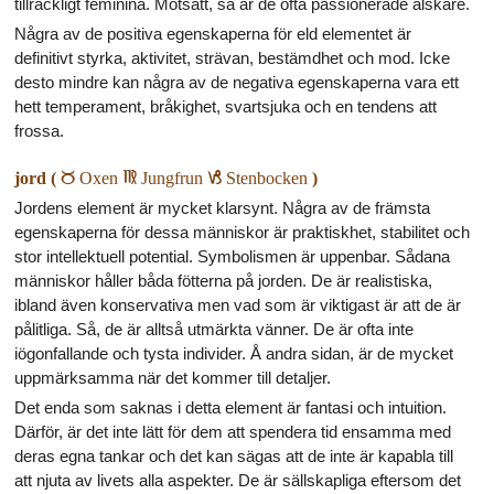
tillräckligt feminina. Motsatt, så är de ofta passionerade älskare.
Några av de positiva egenskaperna för eld elementet är
definitivt styrka, aktivitet, strävan, bestämdhet och mod. Icke
desto mindre kan några av de negativa egenskaperna vara ett
hett temperament, bråkighet, svartsjuka och en tendens att
frossa.
jord (
b
Oxen
f
Jungfrun
j
Stenbocken
)
Jordens element är mycket klarsynt. Några av de främsta
egenskaperna för dessa människor är praktiskhet, stabilitet och
stor intellektuell potential. Symbolismen är uppenbar. Sådana
människor håller båda fötterna på jorden. De är realistiska,
ibland även konservativa men vad som är viktigast är att de är
pålitliga. Så, de är alltså utmärkta vänner. De är ofta inte
iögonfallande och tysta individer. Å andra sidan, är de mycket
uppmärksamma när det kommer till detaljer.
Det enda som saknas i detta element är fantasi och intuition.
Därför, är det inte lätt för dem att spendera tid ensamma med
deras egna tankar och det kan sägas att de inte är kapabla till
att njuta av livets alla aspekter. De är sällskapliga eftersom det