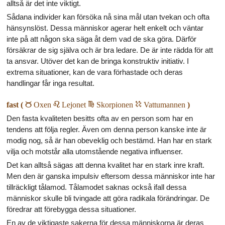
alltså är det inte viktigt.
Sådana individer kan försöka nå sina mål utan tvekan och ofta
hänsynslöst. Dessa människor agerar helt enkelt och väntar
inte på att någon ska säga åt dem vad de ska göra. Därför
försäkrar de sig själva och är bra ledare. De är inte rädda för att
ta ansvar. Utöver det kan de bringa konstruktiv initiativ. I
extrema situationer, kan de vara förhastade och deras
handlingar får inga resultat.
fast (
b
Oxen
e
Lejonet
h
Skorpionen
k
Vattumannen
)
Den fasta kvaliteten besitts ofta av en person som har en
tendens att följa regler. Även om denna person kanske inte är
modig nog, så är han obeveklig och bestämd. Han har en stark
vilja och motstår alla utomstående negativa influenser.
Det kan alltså sägas att denna kvalitet har en stark inre kraft.
Men den är ganska impulsiv eftersom dessa människor inte har
tillräckligt tålamod. Tålamodet saknas också ifall dessa
människor skulle bli tvingade att göra radikala förändringar. De
föredrar att förebygga dessa situationer.
En av de viktigaste sakerna för dessa människorna är deras