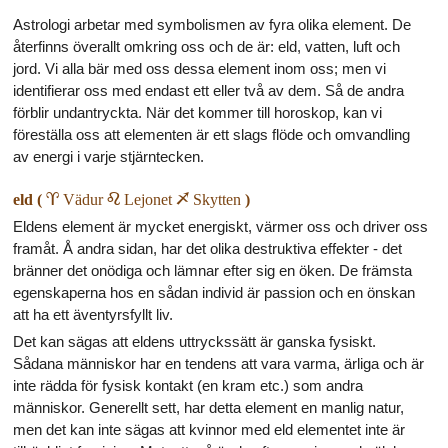
Astrologi arbetar med symbolismen av fyra olika element. De
återfinns överallt omkring oss och de är: eld, vatten, luft och
jord. Vi alla bär med oss dessa element inom oss; men vi
identifierar oss med endast ett eller två av dem. Så de andra
förblir undantryckta. När det kommer till horoskop, kan vi
föreställa oss att elementen är ett slags flöde och omvandling
av energi i varje stjärntecken.
eld (
a
Vädur
e
Lejonet
i
Skytten
)
Eldens element är mycket energiskt, värmer oss och driver oss
framåt. Å andra sidan, har det olika destruktiva effekter - det
bränner det onödiga och lämnar efter sig en öken. De främsta
egenskaperna hos en sådan individ är passion och en önskan
att ha ett äventyrsfyllt liv.
Det kan sägas att eldens uttryckssätt är ganska fysiskt.
Sådana människor har en tendens att vara varma, ärliga och är
inte rädda för fysisk kontakt (en kram etc.) som andra
människor. Generellt sett, har detta element en manlig natur,
men det kan inte sägas att kvinnor med eld elementet inte är