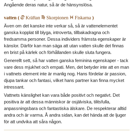
Angående deras natur, så är de hänsynslösa.
vatten (
d
Kräftan
h
Skorpionen
l
Fiskarna
)
Även om det kanske inte verkar så, så är vattenelementet
ganska kopplat till blyga, introverta, tillbakadragna och
fredsamma personer. Dessa individers främsta egenskaper är
känslor. Därför kan man säga att utan vatten skulle det finnas
en brist på kärlek och förhållanden skulle sluta fungera.
Generellt sett, så har vatten ganska feminina egenskaper - tack
vare dess mjukhet och empati. Men, det betyder inte att en man
i vattnets element inte är manlig nog. Hans fördelar är passion,
djupa tankar och fantasi, vilket hans partner kan finna mycket
intressant.
Vattnets känslighet kan vara både positivt och negativt. Det
positiva är att dessa människor är osjälviska, tilitsfulla,
anpassningsbara och fantastiska älskare. De respekterar alltid
andra och är varma. Å andra sidan, kan det hända att de ljuger
för att undvika att såra någon.