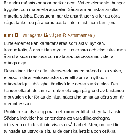
är andra människor som berikar dem. Vatten elementet bringar
trygghet och materiella ägodelar. Sådana människor är ofta
materialistiska. Dessutom, när de anstränger sig för att göra
något tänker de på andras bästa, inte minst inom familjen.
luft (
c
Tvillingarna
g
Vågen
k
Vattumannen
)
Luftelementet kan karaktäriseras som aktiv, nyfiken,
komunikativ, å ena sidan mycket justerbara och elastiska, men
å andra sidan rastlösa och instabila. Så dessa individer är
mångsidiga.
Dessa individer är ofta intresserade av en mängd olika saker,
eftersom de är entusiastiska över allt som är nytt och
märkvärdigt. Uthållighet är alltså inte deras starka sida. Det
händer ofta att de lämnar saker ofärdiga på grund av bristande
motivation eller för att de hittat någonting annat att göra som är
mer intressant.
Problem kan dyka upp när det kommer till att uttrycka känslor.
Sådana individer har en tendens att vara tillbakadragna,
introverta och de vill inte visa sin sårbarhet. Men, om de blir
tvingade att uttrycka sig, är de ganska hetsiga och osäkra.