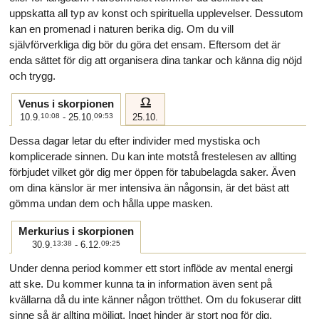
uppskatta all typ av konst och spirituella upplevelser. Dessutom
kan en promenad i naturen berika dig. Om du vill
självförverkliga dig bör du göra det ensam. Eftersom det är
enda sättet för dig att organisera dina tankar och känna dig nöjd
och trygg.
g
Venus i skorpionen
10.9.
10:08
- 25.10.
09:53
25.10.
Dessa dagar letar du efter individer med mystiska och
komplicerade sinnen. Du kan inte motstå frestelesen av allting
förbjudet vilket gör dig mer öppen för tabubelagda saker. Även
om dina känslor är mer intensiva än någonsin, är det bäst att
gömma undan dem och hålla uppe masken.
Merkurius i skorpionen
30.9.
13:38
- 6.12.
09:25
Under denna period kommer ett stort inflöde av mental energi
att ske. Du kommer kunna ta in information även sent på
kvällarna då du inte känner någon trötthet. Om du fokuserar ditt
sinne så är allting möjligt. Inget hinder är stort nog för dig.