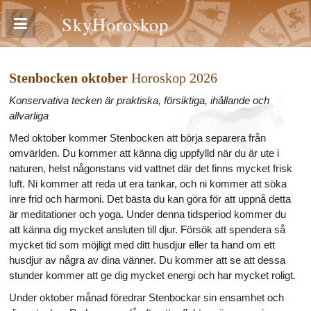
SkyHoroskop
Stenbocken oktober
Horoskop 2026
Konservativa tecken är praktiska, försiktiga, ihållande och
allvarliga
Med oktober kommer Stenbocken att börja separera från
omvärlden. Du kommer att känna dig uppfylld när du är ute i
naturen, helst någonstans vid vattnet där det finns mycket frisk
luft. Ni kommer att reda ut era tankar, och ni kommer att söka
inre frid och harmoni. Det bästa du kan göra för att uppnå detta
är meditationer och yoga. Under denna tidsperiod kommer du
att känna dig mycket ansluten till djur. Försök att spendera så
mycket tid som möjligt med ditt husdjur eller ta hand om ett
husdjur av några av dina vänner. Du kommer att se att dessa
stunder kommer att ge dig mycket energi och har mycket roligt.
Under oktober månad föredrar Stenbockar sin ensamhet och