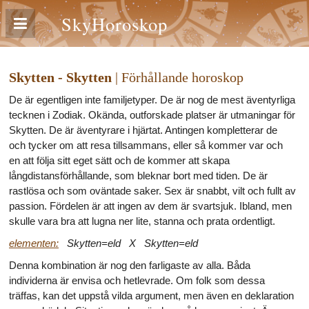
SkyHoroskop
Skytten - Skytten
| Förhållande horoskop
De är egentligen inte familjetyper. De är nog de mest äventyrliga
tecknen i Zodiak. Okända, outforskade platser är utmaningar för
Skytten. De är äventyrare i hjärtat. Antingen kompletterar de
och tycker om att resa tillsammans, eller så kommer var och
en att följa sitt eget sätt och de kommer att skapa
långdistansförhållande, som bleknar bort med tiden. De är
rastlösa och som oväntade saker. Sex är snabbt, vilt och fullt av
passion. Fördelen är att ingen av dem är svartsjuk. Ibland, men
skulle vara bra att lugna ner lite, stanna och prata ordentligt.
elementen:
Skytten=eld X Skytten=eld
Denna kombination är nog den farligaste av alla. Båda
individerna är envisa och hetlevrade. Om folk som dessa
träffas, kan det uppstå vilda argument, men även en deklaration