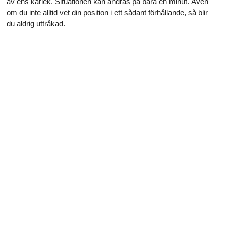
av ens kärlek. Situationen kan ändras på bara en minut. Även
om du inte alltid vet din position i ett sådant förhållande, så blir
du aldrig uttråkad.