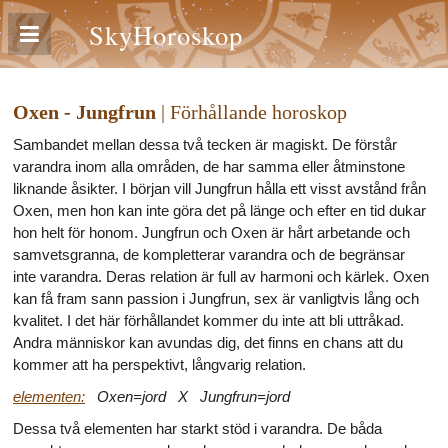
SkyHoroskop
Oxen - Jungfrun
| Förhållande horoskop
Sambandet mellan dessa två tecken är magiskt. De förstår
varandra inom alla områden, de har samma eller åtminstone
liknande åsikter. I början vill Jungfrun hålla ett visst avstånd från
Oxen, men hon kan inte göra det på länge och efter en tid dukar
hon helt för honom. Jungfrun och Oxen är hårt arbetande och
samvetsgranna, de kompletterar varandra och de begränsar
inte varandra. Deras relation är full av harmoni och kärlek. Oxen
kan få fram sann passion i Jungfrun, sex är vanligtvis lång och
kvalitet. I det här förhållandet kommer du inte att bli uttråkad.
Andra människor kan avundas dig, det finns en chans att du
kommer att ha perspektivt, långvarig relation.
elementen:
Oxen=jord X Jungfrun=jord
Dessa två elementen har starkt stöd i varandra. De båda