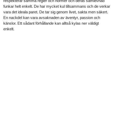
respekterar samma regler och normer och deras samlevnad
funkar helt enkelt. De har mycket kul tillsammans och de verkar
vara det ideala paret. De tar sig genom livet, sakta men säkert.
En nackdel kan vara avsaknaden av äventyr, passion och
känslor. Ett sådant förhållande kan alltså kylas ner väldigt
enkelt.