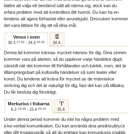
bättre att välja ett bestämd sätt att närma sig, dock kan du
erfara problem med att kontrollera ditt humör. Du kan ha en
tendens att agera förhastat eller avundsjukt. Dessutom kommer
det vara lättare för dig att nå dina mål.
c
Venus i oxen
30.3.
17:50
- 24.4.
05:52
24.4.
Denna tid kommer kännas mycket intensiv för dig. Dina sinnen
kommer vara på alerten, så du upplever varje händelse djupt,
särskilt när det kommer till förhållanden och kärlek, men, det är
tillämpningsbart på kulturella händelser så som teater eller
konst. Du tenderar att kräva för mycket av de människor
omkring dig och det är naturligt för dig, fast det kan slå tillbaka.
Du får besluta dig försiktigt.
a
Merkurius i fiskarna
6.2.
23:39
- 15.4.
05:16
15.4.
Under denna period kommer du inte ha några problem med
icke-verbal komunikation. Du kan använda dina ansiktsuttryck
eller ditt kroppsspråk så att du enklare kan komunicera snabbt.