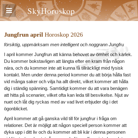
SkyHoroskop
Jungfrun april
Horoskop 2026
försiktig, uppmärksam men intelligent och noggrann Jungfru
I april kommer Jungfrun att känna behovet av ömhet och kärlek.
Du kommer bokstavligen att längta efter en kram från någon
nära, och du kommer inte att kunna få tillräckligt med fysisk
kontakt. Men under denna period kommer du att börja hålla fast
vid många saker och vilja ha allt direkt, vilket kommer att hålla
dig i ständig spänning. Samtidigt kommer du att vara benägen
att hitta på scenarier, vilket ofta kan leda till besvikelse. Njut av
nuet och låt dig ryckas med av vad livet erbjuder dig i det
ögonblicket.
April kommer att gå ganska vild till för jungfrur i fråga om
relationer. Det är möjligt att någon speciell person kommer att
dyka upp i ditt liv och du kommer att bli kär i denna personen