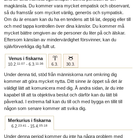
magkänsla. Du kommer vara mycket empatisk och observant,
så du framstår som mycket vänlig, generös och sympatisk.
Om du är ensam kan du ha en tendens att bli lat, deppig eller till
och med tappa kontrollen över dina känslor. Du kommer må
mycket bättre omgiven av de personer du liter på och älskar.
Eftersom känslan av mindervärdighet försvinner, kan du
självförverkliga dig fullt ut.
a
b
Venus i fiskarna
10.2.
11:07
- 6.3.
11:36
6.3.
30.3.
Under denna tid, stöd från människorna runt omkring dig
kommer att göra mycket nytta. Ditt sinne är öppet så det är
väldigt lätt att komunicera med dig. Å andra sidan, är du inte
kapabel till att ta objektiva beslut och därför kan du lätt bli
påverkad. I extrema fall kan du till och med bygga en tillit till
någon som senare kommer att svika dig.
Merkurius i fiskarna
6.2.
23:41
- 15.4.
05:18
Under denna period kommer du inte ha några problem med