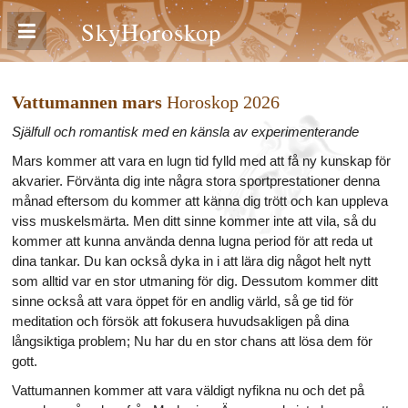
SkyHoroskop
Vattumannen mars
Horoskop 2026
Själfull och romantisk med en känsla av experimenterande
Mars kommer att vara en lugn tid fylld med att få ny kunskap för
akvarier. Förvänta dig inte några stora sportprestationer denna
månad eftersom du kommer att känna dig trött och kan uppleva
viss muskelsmärta. Men ditt sinne kommer inte att vila, så du
kommer att kunna använda denna lugna period för att reda ut
dina tankar. Du kan också dyka in i att lära dig något helt nytt
som alltid var en stor utmaning för dig. Dessutom kommer ditt
sinne också att vara öppet för en andlig värld, så ge tid för
meditation och försök att fokusera huvudsakligen på dina
långsiktiga problem; Nu har du en stor chans att lösa dem för
gott.
Vattumannen kommer att vara väldigt nyfikna nu och det på