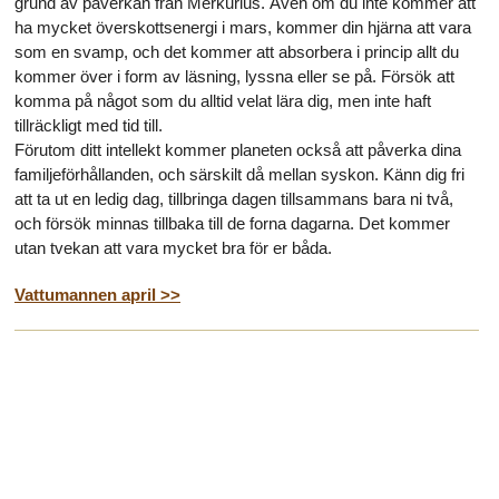
grund av påverkan från Merkurius. Även om du inte kommer att
ha mycket överskottsenergi i mars, kommer din hjärna att vara
som en svamp, och det kommer att absorbera i princip allt du
kommer över i form av läsning, lyssna eller se på. Försök att
komma på något som du alltid velat lära dig, men inte haft
tillräckligt med tid till.
Förutom ditt intellekt kommer planeten också att påverka dina
familjeförhållanden, och särskilt då mellan syskon. Känn dig fri
att ta ut en ledig dag, tillbringa dagen tillsammans bara ni två,
och försök minnas tillbaka till de forna dagarna. Det kommer
utan tvekan att vara mycket bra för er båda.
Vattumannen april >>