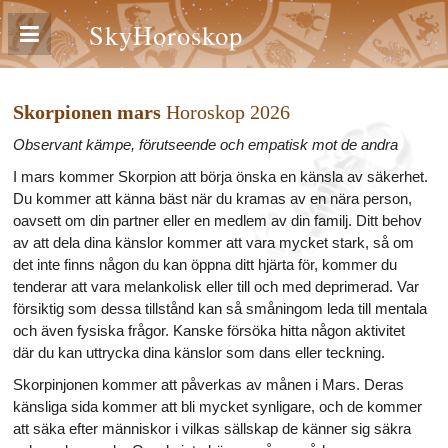
SkyHoroskop
Skorpionen mars
Horoskop 2026
Observant kämpe, förutseende och empatisk mot de andra
I mars kommer Skorpion att börja önska en känsla av säkerhet.
Du kommer att känna bäst när du kramas av en nära person,
oavsett om din partner eller en medlem av din familj. Ditt behov
av att dela dina känslor kommer att vara mycket stark, så om
det inte finns någon du kan öppna ditt hjärta för, kommer du
tenderar att vara melankolisk eller till och med deprimerad. Var
försiktig som dessa tillstånd kan så småningom leda till mentala
och även fysiska frågor. Kanske försöka hitta någon aktivitet
där du kan uttrycka dina känslor som dans eller teckning.
Skorpinjonen kommer att påverkas av månen i Mars. Deras
känsliga sida kommer att bli mycket synligare, och de kommer
att säka efter människor i vilkas sällskap de känner sig säkra