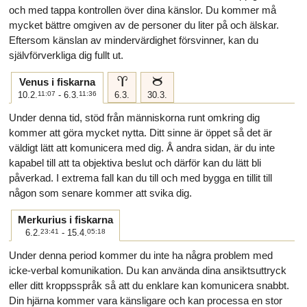
och med tappa kontrollen över dina känslor. Du kommer må
mycket bättre omgiven av de personer du liter på och älskar.
Eftersom känslan av mindervärdighet försvinner, kan du
självförverkliga dig fullt ut.
a
b
Venus i fiskarna
10.2.
11:07
- 6.3.
11:36
6.3.
30.3.
Under denna tid, stöd från människorna runt omkring dig
kommer att göra mycket nytta. Ditt sinne är öppet så det är
väldigt lätt att komunicera med dig. Å andra sidan, är du inte
kapabel till att ta objektiva beslut och därför kan du lätt bli
påverkad. I extrema fall kan du till och med bygga en tillit till
någon som senare kommer att svika dig.
Merkurius i fiskarna
6.2.
23:41
- 15.4.
05:18
Under denna period kommer du inte ha några problem med
icke-verbal komunikation. Du kan använda dina ansiktsuttryck
eller ditt kroppsspråk så att du enklare kan komunicera snabbt.
Din hjärna kommer vara känsligare och kan processa en stor