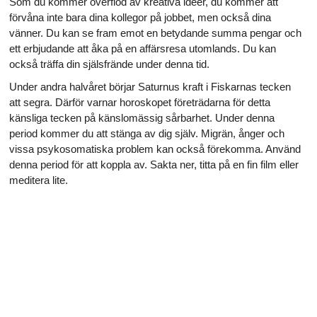
Som du kommer överflöd av kreativa idéer, du kommer att
förvåna inte bara dina kollegor på jobbet, men också dina
vänner. Du kan se fram emot en betydande summa pengar och
ett erbjudande att åka på en affärsresa utomlands. Du kan
också träffa din själsfrände under denna tid.
Under andra halvåret börjar Saturnus kraft i Fiskarnas tecken
att segra. Därför varnar horoskopet företrädarna för detta
känsliga tecken på känslomässig sårbarhet. Under denna
period kommer du att stänga av dig själv. Migrän, ånger och
vissa psykosomatiska problem kan också förekomma. Använd
denna period för att koppla av. Sakta ner, titta på en fin film eller
meditera lite.