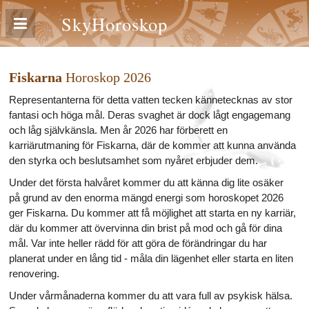
SkyHoroskop
Fiskarna
Horoskop 2026
Representanterna för detta vatten tecken kännetecknas av stor
fantasi och höga mål. Deras svaghet är dock lågt engagemang
och låg självkänsla. Men år 2026 har förberett en
karriärutmaning för Fiskarna, där de kommer att kunna använda
den styrka och beslutsamhet som nyåret erbjuder dem.
Under det första halvåret kommer du att känna dig lite osäker
på grund av den enorma mängd energi som horoskopet 2026
ger Fiskarna. Du kommer att få möjlighet att starta en ny karriär,
där du kommer att övervinna din brist på mod och gå för dina
mål. Var inte heller rädd för att göra de förändringar du har
planerat under en lång tid - måla din lägenhet eller starta en liten
renovering.
Under vårmånaderna kommer du att vara full av psykisk hälsa.