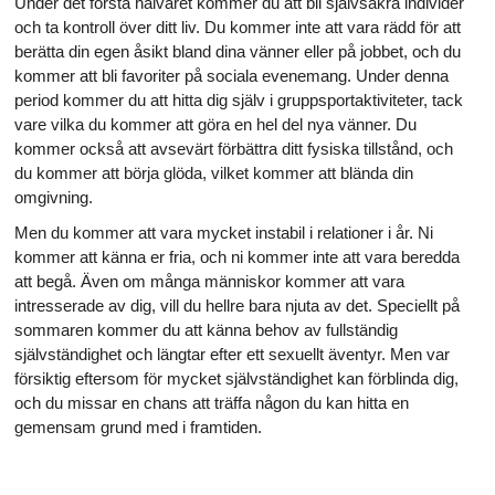
Under det första halvåret kommer du att bli självsäkra individer
och ta kontroll över ditt liv. Du kommer inte att vara rädd för att
berätta din egen åsikt bland dina vänner eller på jobbet, och du
kommer att bli favoriter på sociala evenemang. Under denna
period kommer du att hitta dig själv i gruppsportaktiviteter, tack
vare vilka du kommer att göra en hel del nya vänner. Du
kommer också att avsevärt förbättra ditt fysiska tillstånd, och
du kommer att börja glöda, vilket kommer att blända din
omgivning.
Men du kommer att vara mycket instabil i relationer i år. Ni
kommer att känna er fria, och ni kommer inte att vara beredda
att begå. Även om många människor kommer att vara
intresserade av dig, vill du hellre bara njuta av det. Speciellt på
sommaren kommer du att känna behov av fullständig
självständighet och längtar efter ett sexuellt äventyr. Men var
försiktig eftersom för mycket självständighet kan förblinda dig,
och du missar en chans att träffa någon du kan hitta en
gemensam grund med i framtiden.