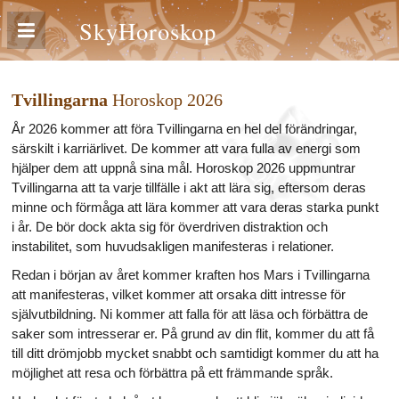
SkyHoroskop
Tvillingarna
Horoskop 2026
År 2026 kommer att föra Tvillingarna en hel del förändringar,
särskilt i karriärlivet. De kommer att vara fulla av energi som
hjälper dem att uppnå sina mål. Horoskop 2026 uppmuntrar
Tvillingarna att ta varje tillfälle i akt att lära sig, eftersom deras
minne och förmåga att lära kommer att vara deras starka punkt
i år. De bör dock akta sig för överdriven distraktion och
instabilitet, som huvudsakligen manifesteras i relationer.
Redan i början av året kommer kraften hos Mars i Tvillingarna
att manifesteras, vilket kommer att orsaka ditt intresse för
självutbildning. Ni kommer att falla för att läsa och förbättra de
saker som intresserar er. På grund av din flit, kommer du att få
till ditt drömjobb mycket snabbt och samtidigt kommer du att ha
möjlighet att resa och förbättra på ett främmande språk.