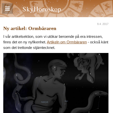
SkyHoroskop
9.4. 2017
Ny artikel: Ormbäraren
I vår artikelsektion, som vi utökar beroende på era intressen,
finns det en ny nyfikenhet.
Artikeln om Ormbäraren
- också känt
som det trettonde stjärntecknet.