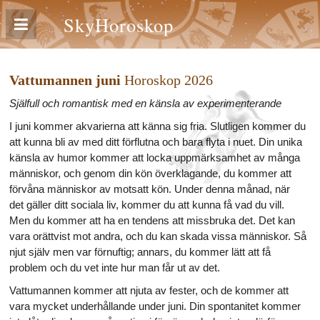
SkyHoroskop
Vattumannen juni
Horoskop 2026
Själfull och romantisk med en känsla av experimenterande
I juni kommer akvarierna att känna sig fria. Slutligen kommer du
att kunna bli av med ditt förflutna och bara flyta i nuet. Din unika
känsla av humor kommer att locka uppmärksamhet av många
människor, och genom din kön överklagande, du kommer att
förvåna människor av motsatt kön. Under denna månad, när
det gäller ditt sociala liv, kommer du att kunna få vad du vill.
Men du kommer att ha en tendens att missbruka det. Det kan
vara orättvist mot andra, och du kan skada vissa människor. Så
njut själv men var förnuftig; annars, du kommer lätt att få
problem och du vet inte hur man får ut av det.
Vattumannen kommer att njuta av fester, och de kommer att
vara mycket underhållande under juni. Din spontanitet kommer