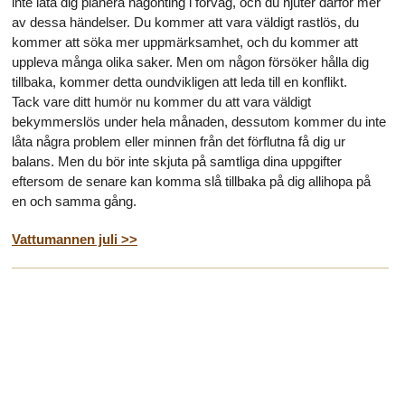
inte låta dig planera någonting i förväg, och du njuter därför mer
av dessa händelser. Du kommer att vara väldigt rastlös, du
kommer att söka mer uppmärksamhet, och du kommer att
uppleva många olika saker. Men om någon försöker hålla dig
tillbaka, kommer detta oundvikligen att leda till en konflikt.
Tack vare ditt humör nu kommer du att vara väldigt
bekymmerslös under hela månaden, dessutom kommer du inte
låta några problem eller minnen från det förflutna få dig ur
balans. Men du bör inte skjuta på samtliga dina uppgifter
eftersom de senare kan komma slå tillbaka på dig allihopa på
en och samma gång.
Vattumannen juli >>