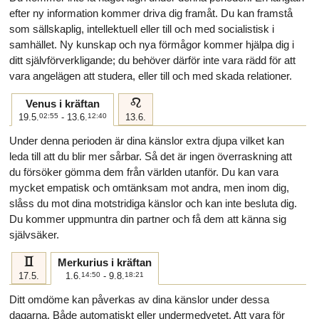
efter ny information kommer driva dig framåt. Du kan framstå
som sällskaplig, intellektuell eller till och med socialistisk i
samhället. Ny kunskap och nya förmågor kommer hjälpa dig i
ditt självförverkligande; du behöver därför inte vara rädd för att
vara angelägen att studera, eller till och med skada relationer.
e
Venus i kräftan
19.5.
02:55
- 13.6.
12:40
13.6.
Under denna perioden är dina känslor extra djupa vilket kan
leda till att du blir mer sårbar. Så det är ingen överraskning att
du försöker gömma dem från världen utanför. Du kan vara
mycket empatisk och omtänksam mot andra, men inom dig,
slåss du mot dina motstridiga känslor och kan inte besluta dig.
Du kommer uppmuntra din partner och få dem att känna sig
självsäker.
c
Merkurius i kräftan
17.5.
1.6.
14:50
- 9.8.
18:21
Ditt omdöme kan påverkas av dina känslor under dessa
dagarna. Både automatiskt eller undermedvetet. Att vara för