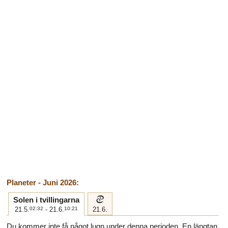
Planeter - Juni 2026:
d
Solen i tvillingarna
21.5.
02:32
- 21.6.
10:21
21.6.
Du kommer inte få något lugn under denna perioden. En längtan